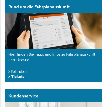
Rund um die Fahrplanauskunft
Hier finden Sie Tipps und Infos zu Fahrplanauskunft
und Tickets:
> Fahrplan
> Tickets
Kundenservice